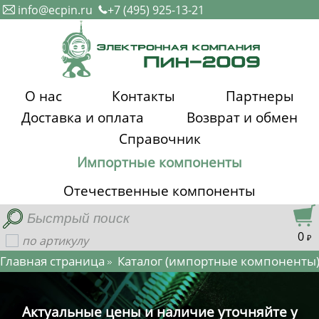
info@ecpin.ru
+7 (495) 925-13-21
О нас
Контакты
Партнеры
Доставка и оплата
Возврат и обмен
Справочник
Импортные компоненты
Отечественные компоненты
0
по артикулу
₽
Главная страница
Каталог
(импортные компоненты
Актуальные цены и наличие уточняйте у